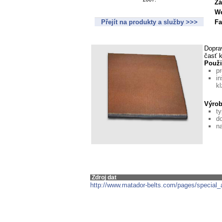
Zá
We
Přejít na produkty a služby >>>
Fa
Dopra
časť 
Použi
pr
in
k
Výro
ty
d
n
Zdroj dat
http://www.matador-belts.com/pages/special_ap