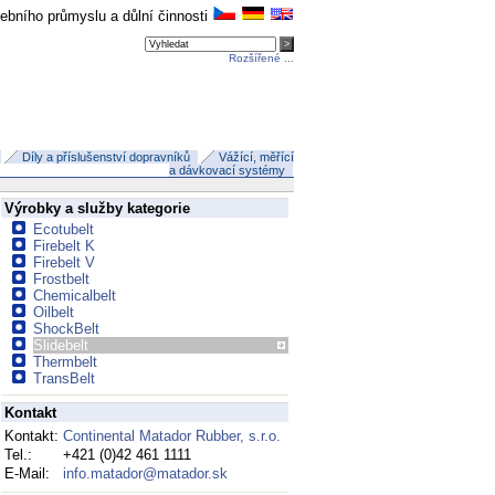
avebního průmyslu a důlní činnosti
Rozšířené ...
Díly a příslušenství dopravníků
Vážící, měřící
a dávkovací systémy
Výrobky a služby kategorie
Ecotubelt
Firebelt K
Firebelt V
Frostbelt
Chemicalbelt
Oilbelt
ShockBelt
Slidebelt
Thermbelt
TransBelt
Kontakt
Kontakt:
Continental Matador Rubber, s.r.o.
Tel.:
+421 (0)42 461 1111
E-Mail:
info.matador@matador.sk