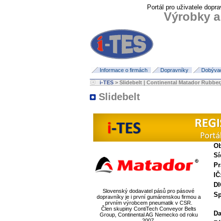
Portál pro uživatele dopra
Výrobky a
Informace o firmách
Dopravníky
Dobývací
i-TES
> Slidebelt | Continental Matador Rubber, 
Slidebelt
Ob
Sí
Pr
IČ
DI
Slovenský dodavatel pásů pro pásové
Sp
dopravníky je i první gumárenskou firmou a
prvním výrobcem pneumatik v CSR.
Člen skupiny ContiTech Conveyor Belts
Da
Group, Continental AG Nemecko od roku
2007.