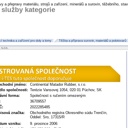
vy a přepravy materiálu, strojů a zařízení, minerálů a surovin, těžebního, st
 služby kategorie
 technika a zařízení pro doly a lomy
Těžba a příprava surovin, materiálů a polotovarů
s.r.o.
chodní jméno:
Continental Matador Rubber, s.r.o.
dlo společnosti:
Terézie Vansovej 1054, 020 01 Púchov, SK
ávní forma:
Společnost s ručením omezeným
:
36709557
Č:
2022285485
isová značka:
Obchodného registra Okresného súdu Trenčín,
Oddiel: Sro, 17315/R
tum vzniku:
9. prosince 2006